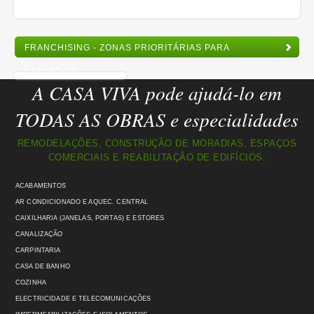
FRANCHISING - ZONAS PRIORITÁRIAS PARA
EXPANSÃO
A CASA VIVA pode ajudá-lo em
TODAS AS OBRAS e especialidades
REMODELAÇÕES, CONSTRUÇÃO DE MORADIAS, ESPAÇOS
COMERCIAIS E REABILITAÇÃO DE EDIFÍCIOS:
ACABAMENTOS
AR CONDICIONADO E AQUEC. CENTRAL
CAIXILHARIA (JANELAS, PORTAS) E ESTORES
CANALIZAÇÃO
CARPINTARIA
CASA DE BANHO
COZINHA
ELECTRICIDADE E TELECOMUNICAÇÕES