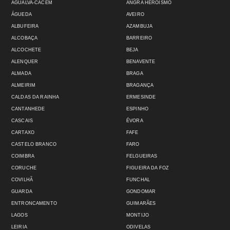
AGUALVA-CACÉM
ANGRA HEROÍSMO
ÁGUEDA
AVEIRO
ALBUFEIRA
AZAMBUJA
ALCOBAÇA
BARREIRO
ALCOCHETE
BEJA
ALENQUER
BENAVENTE
ALMADA
BRAGA
ALMEIRIM
BRAGANÇA
CALDAS DA RAINHA
ERMESINDE
CANTANHEDE
ESPINHO
CASCAIS
ÉVORA
CARTAXO
FAFE
CASTELO BRANCO
FARO
COIMBRA
FELGUEIRAS
CORUCHE
FIGUEIRA DA FOZ
COVILHÃ
FUNCHAL
GUARDA
GONDOMAR
ENTRONCAMENTO
GUIMARÃES
LAGOS
MONTIJO
LEIRIA
ODIVELAS