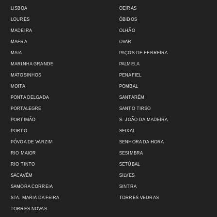
LISBOA
OEIRAS
LOURES
ÓBIDOS
MADEIRA
OLHÃO
MAFRA
OVAR
MAIA
PAÇOS DE FERREIRA
MARINHA GRANDE
PALMELA
MATOSINHOS
PENAFIEL
MOITA
POMBAL
PONTA DELGADA
SANTARÉM
PORTALEGRE
SANTO TIRSO
PORTIMÃO
S. JOÃO DA MADEIRA
PORTO
SEIXAL
PÓVOA DE VARZIM
SENHORA DA HORA
RIO MAIOR
SESIMBRA
RIO TINTO
SETÚBAL
SACAVÉM
SILVES
SAMORA CORREIA
SINTRA
STA. MARIA DA FEIRA
TORRES VEDRAS
TORRES NOVAS